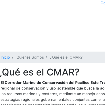
Co
avegación principal
uiénes somos?
¿Dónde trabajamos?
Temas estratégi
blioteca
HUB Información
Inicio
Quienes Somos
¿Qué es el CMAR?
¿Qué es el CMAR?
El Corredor Marino de Conservación del Pacifico Este T
regional de conservación y uso sostenible que busca la ad
los recursos marinos y costeros, mediante un manejo ecos
estrategias regionales gubernamentales conjuntas con el a