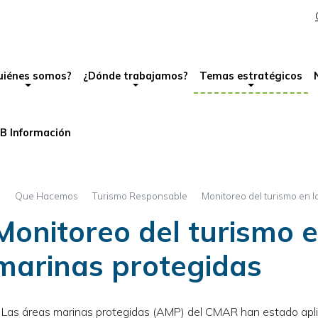
Pasar
al
avegación principal
contenido
principal
uiénes somos?
¿Dónde trabajamos?
Temas estratégicos
B Información
Que Hacemos
Turismo Responsable
Monitoreo del turismo en l
Monitoreo del turismo e
marinas protegidas
Las áreas marinas protegidas (AMP) del CMAR han estado apl