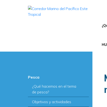
N
¿Q
HU
Pesca
¿Qué hacemos en el tema
de pesca?
Objetivos y actividades